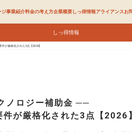
ージ
事業紹介
料金の考え方
企業概要
しっ得情報
アライアンス
お
しっ得情報
要件が厳格化された3点【2026】
クノロジー補助金 ──
要件が厳格化された3点【2026