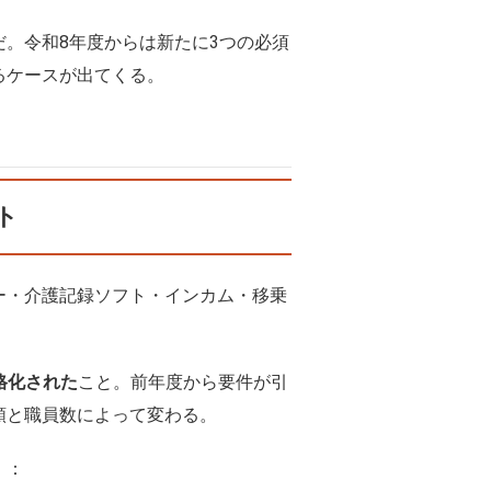
だ。令和8年度からは新たに3つの必須
るケースが出てくる。
ト
ー・介護記録ソフト・インカム・移乗
。
格化された
こと。前年度から要件が引
類と職員数によって変わる。
）：