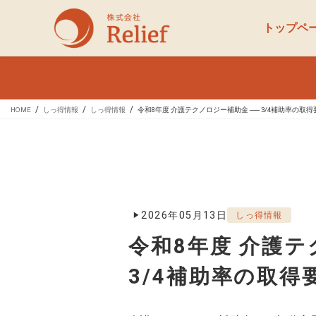
コ
ナ
ン
ビ
トップペ
テ
ゲ
ン
ー
ツ
シ
へ
ョ
ス
ン
HOME
しっ得情報
しっ得情報
令和8年度 介護テクノロジー補助金 ── 3/4補助率の取得
キ
に
ッ
移
プ
動
2026年05月13日
しっ得情報
令和8年度 介護テ
3/4補助率の取得