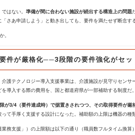
」ではない。
準備が間に合わない施設が続出する構造上の問題
に「さあ申請しよう」と動き出しても、要件を満たせず断念す
か。
の要件が厳格化──3段階の要件強化がセッ
。介護テクノロジー導入支援事業は、介護施設が見守りセンサ
どを導入する際の費用を、国と都道府県が一部補助する制度だ
限が3/4（要件達成時）で据置きされつつ、その取得要件が厳
絞って手厚く支援する設計になった。補助額の上限は機器の種
護業務支援」）の上限額は以下の通り（職員数フルタイム換算