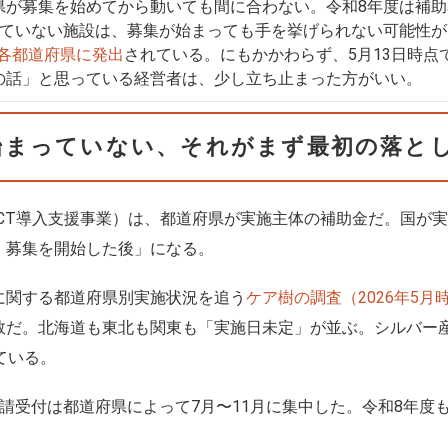
が募集を始めてから動いても間に合わない。令和8年度は補助
ていない施設は、募集が始まっても手を挙げられない可能性が
各都道府県に発出
されている。にもかかわらず、5月13日時
の話」と思っている経営者は、少し立ち止まった方がいい。
始まっていない、それがまず最初の落と
CT導入支援事業）は、都道府県が実施主体の補助金だ。国が
、募集を開始した後」になる。
に関する都道府県別実施状況を追う
ケア樹の調査（2026年5月
数だ。北海道も東北も関東も「実施日未定」が並ぶ。シルバー
ている。
請受付は都道府県によって7月〜11月に集中した。令和8年度