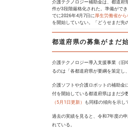
介護テクノロジー補助金は、都道府県
件が3段階厳格化された。準備ができ
でに2026年4月7日に
厚生労働省から
を開始していない。「どうせまだ先
都道府県の募集がまだ
介護テクノロジー導入支援事業（旧I
るのは「各都道府県が要綱を策定し
介護ソフトや介護ロボットの補助金
付を開始している都道府県はまだ少
（5月1日更新）
も同様の傾向を示し
過去の実績を見ると、令和7年度の申
れている。