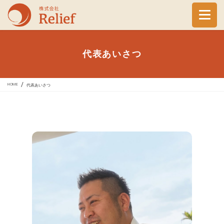
コ
ナ
ン
ビ
テ
ゲー
ン
ショ
ツ
ン
代表あいさつ
へ
に
ス
移
キッ
動
HOME
代表あいさつ
プ